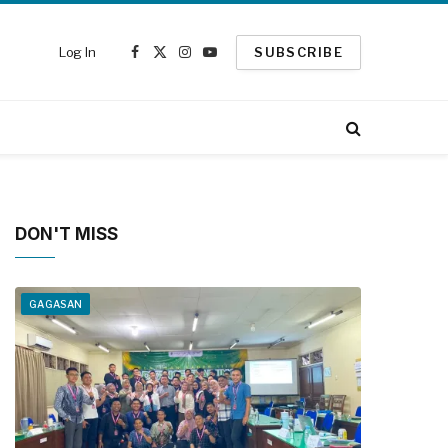
Log In
SUBSCRIBE
Facebook
X
Instagram
YouTube
(Twitter)
DON'T MISS
GAGASAN