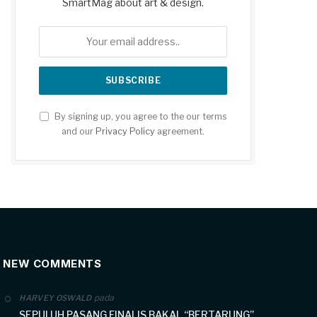
SmartMag about art & design.
By signing up, you agree to the our terms
and our
Privacy Policy
agreement.
NEW COMMENTS
pada
HARVEY OSWALD
SEPULUH PASANG FINALIS BAKAL “BERTARUNG”