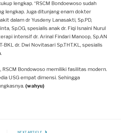
g cukup lengkap. “RSCM Bondoewoso sudah
ng lengkap. Juga ditunjang enam dokter
nyakit dalam dr Yusdeny Lanasakti, Sp.PD,
ta, Sp.OG, spesialis anak dr. Fiqi Isnaini Nurul
erapi intensif dr. Arinal Findari Manoop, Sp.AN
HT-BKL dr. Dwi Novitasari Sp.THT.KL, spesialis
.
n, RSCM Bondowoso memiliki fasilitas modern.
edia USG empat dimensi. Sehingga
pungkasnya.
(wahyu)
NEXT ARTICLE