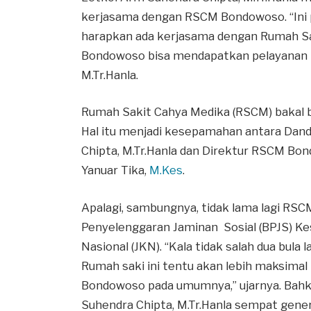
kerjasama dengan RSCM Bondowoso. “Ini p
harapkan ada kerjasama dengan Rumah Sak
Bondowoso bisa mendapatkan pelayanan k
M.Tr.Hanla.
Rumah Sakit Cahya Medika (RSCM) bakal
Hal itu menjadi kesepamahan antara Da
Chipta, M.Tr.Hanla dan Direktur RSCM B
Yanuar Tika,
M.Kes
.
Apalagi, sambungnya, tidak lama lagi R
Penyelenggaran Jaminan Sosial (BPJS) K
Nasional (JKN). “Kala tidak salah dua bul
Rumah saki ini tentu akan lebih maksima
Bondowoso pada umumnya,” ujarnya. Bah
Suhendra Chipta, M.Tr.Hanla sempat genera