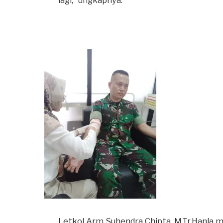
Letkol Arm Suhendra Chipta, M.Tr.Hanl