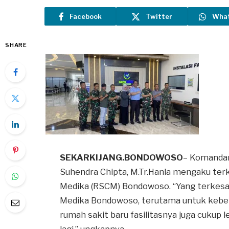
Facebook
Twitter
Wha
SHARE
SEKARKIJANG.BONDOWOSO
– Komanda
Suhendra Chipta, M.Tr.Hanla mengaku ter
Medika (RSCM) Bondowoso. “Yang terkesa
Medika Bondowoso, terutama untuk kebe
rumah sakit baru fasilitasnya juga cukup 
lagi,” ungkapnya.