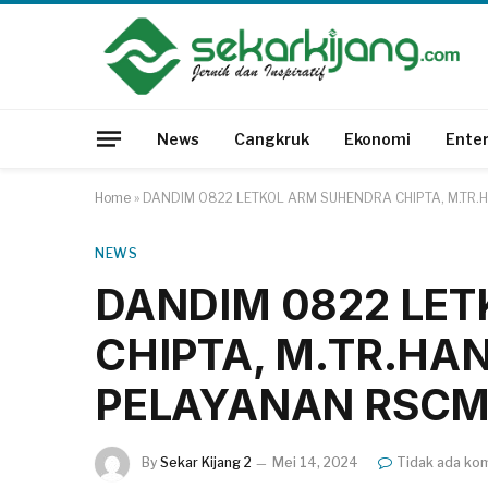
News
Cangkruk
Ekonomi
Ente
Home
»
DANDIM 0822 LETKOL ARM SUHENDRA CHIPTA, M.T
NEWS
DANDIM 0822 LE
CHIPTA, M.TR.HA
PELAYANAN RSC
By
Sekar Kijang 2
Mei 14, 2024
Tidak ada ko