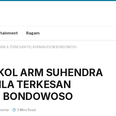
rtainment
Ragam
R.HANLA TERKESAN PELAYANAN RSCM BONDOWOSO
TKOL ARM SUHENDRA
NLA TERKESAN
M BONDOWOSO
mentar
3 Mins Read