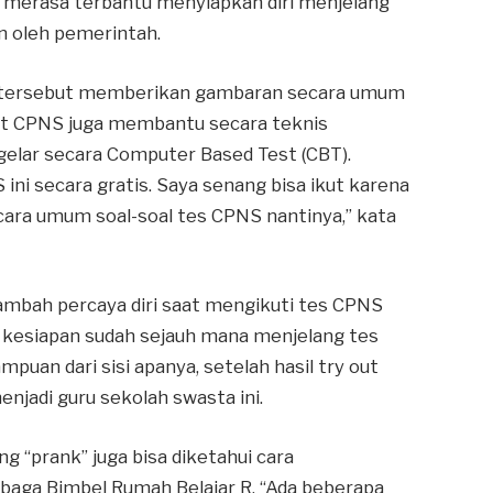
 merasa terbantu menyiapkan diri menjelang
n oleh pemerintah.
S tersebut memberikan gambaran secara umum
Out CPNS juga membantu secara teknis
gelar secara Computer Based Test (CBT).
S ini secara gratis. Saya senang bisa ikut karena
cara umum soal-soal tes CPNS nantinya,” kata
nambah percaya diri saat mengikuti tes CPNS
hu kesiapan sudah sejauh mana menjelang tes
uan dari sisi apanya, setelah hasil try out
njadi guru sekolah swasta ini.
g “prank” juga bisa diketahui cara
aga Bimbel Rumah Belajar R. “Ada beberapa