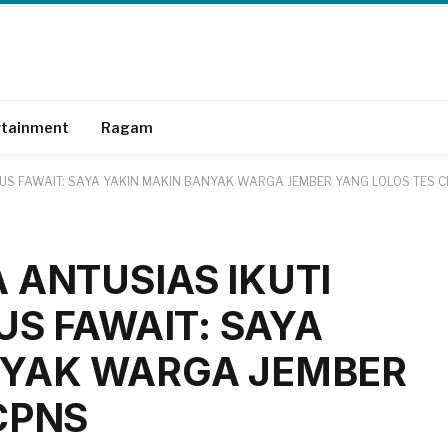
rtainment
Ragam
 GUS FAWAIT: SAYA YAKIN MAKIN BANYAK WARGA JEMBER YANG LOLOS TES 
 ANTUSIAS IKUTI
US FAWAIT: SAYA
NYAK WARGA JEMBER
CPNS