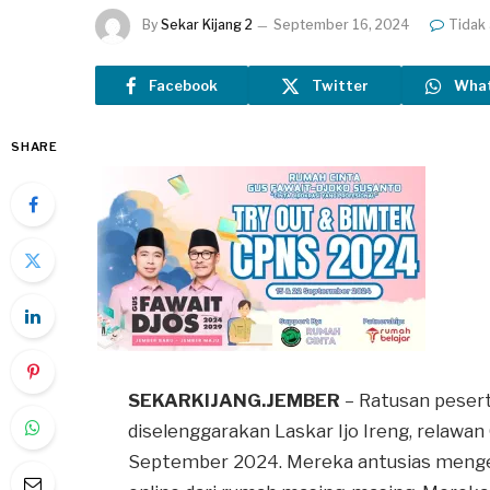
By
Sekar Kijang 2
September 16, 2024
Tidak
Facebook
Twitter
Wha
SHARE
SEKARKIJANG.JEMBER
– Ratusan pesert
diselenggarakan Laskar Ijo Ireng, relawan
September 2024. Mereka antusias menger