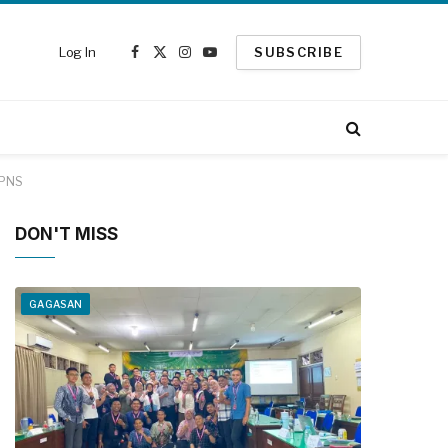
Log In
SUBSCRIBE
Facebook
X
Instagram
YouTube
(Twitter)
CPNS
DON'T MISS
GAGASAN