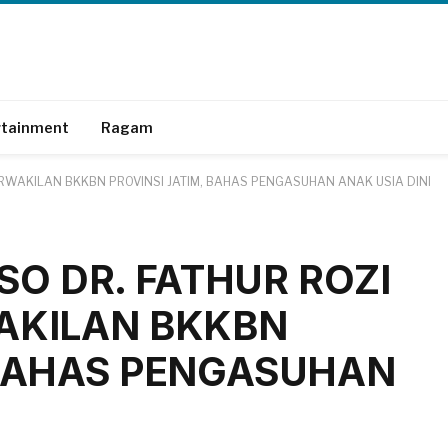
rtainment
Ragam
RWAKILAN BKKBN PROVINSI JATIM, BAHAS PENGASUHAN ANAK USIA DINI
O DR. FATHUR ROZI
AKILAN BKKBN
 BAHAS PENGASUHAN