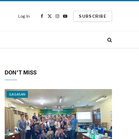
Log In
SUBSCRIBE
Facebook
X
Instagram
YouTube
(Twitter)
DON'T MISS
GAGASAN