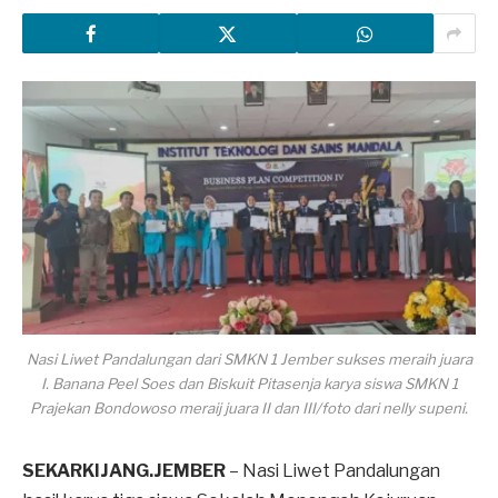
Nasi Liwet Pandalungan dari SMKN 1 Jember sukses meraih juara
I. Banana Peel Soes dan Biskuit Pitasenja karya siswa SMKN 1
Prajekan Bondowoso meraij juara II dan III/foto dari nelly supeni.
SEKARKIJANG.JEMBER
– Nasi Liwet Pandalungan