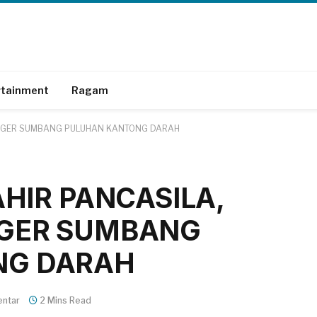
rtainment
Ragam
 PUGER SUMBANG PULUHAN KANTONG DARAH
AHIR PANCASILA,
UGER SUMBANG
NG DARAH
entar
2 Mins Read