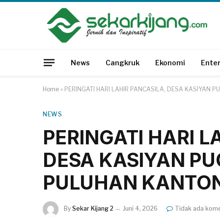
News
Cangkruk
Ekonomi
Ente
Home
»
PERINGATI HARI LAHIR PANCASILA, DESA KASIYAN
NEWS
PERINGATI HARI L
DESA KASIYAN P
PULUHAN KANTO
By
Sekar Kijang 2
Juni 4, 2026
Tidak ada kom