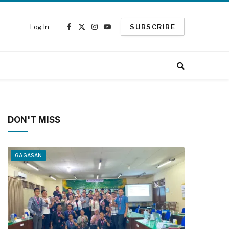
Log In
SUBSCRIBE
Facebook
X
Instagram
YouTube
(Twitter)
DON'T MISS
GAGASAN