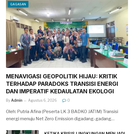
GAGASAN
MENAVIGASI GEOPOLITIK HIJAU: KRITIK
TERHADAP PARADOKS TRANSISI ENERGI
DAN IMPERATIF KEDAULATAN EKOLOGI
By
Admin
Agustus 6, 2026
0
Oleh: Putria Afina (Peserta LK 3 BADKO JATIM) Transisi
energi menuju Net Zero Emission digadang-gadang…
KETIKA KRISIS LINGKUNGAN MENJADI