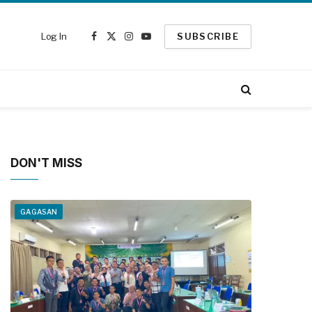
Log In
SUBSCRIBE
Facebook
X
Instagram
YouTube
(Twitter)
DON'T MISS
GAGASAN