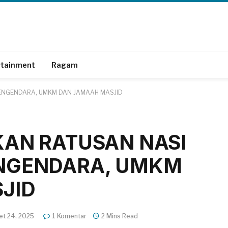
rtainment
Ragam
PENGENDARA, UMKM DAN JAMAAH MASJID
KAN RATUSAN NASI
NGENDARA, UMKM
JID
et 24, 2025
1 Komentar
2 Mins Read