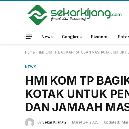
News
Cangkruk
Ekonomi
Ente
Home
»
HMI KOM TP BAGIKAN RATUSAN NASI KOTAK UNTUK 
NEWS
HMI KOM TP BAGI
KOTAK UNTUK PE
DAN JAMAAH MAS
By
Sekar Kijang 2
Maret 24, 2025
Updated:
Mar