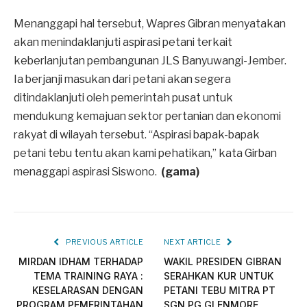
Menanggapi hal tersebut, Wapres Gibran menyatakan
akan menindaklanjuti aspirasi petani terkait
keberlanjutan pembangunan JLS Banyuwangi-Jember.
Ia berjanji masukan dari petani akan segera
ditindaklanjuti oleh pemerintah pusat untuk
mendukung kemajuan sektor pertanian dan ekonomi
rakyat di wilayah tersebut. “Aspirasi bapak-bapak
petani tebu tentu akan kami pehatikan,” kata Girban
menaggapi aspirasi Siswono.
(gama)
PREVIOUS ARTICLE
NEXT ARTICLE
MIRDAN IDHAM TERHADAP
WAKIL PRESIDEN GIBRAN
TEMA TRAINING RAYA :
SERAHKAN KUR UNTUK
KESELARASAN DENGAN
PETANI TEBU MITRA PT
PROGRAM PEMERINTAHAN
SGN PG GLENMORE