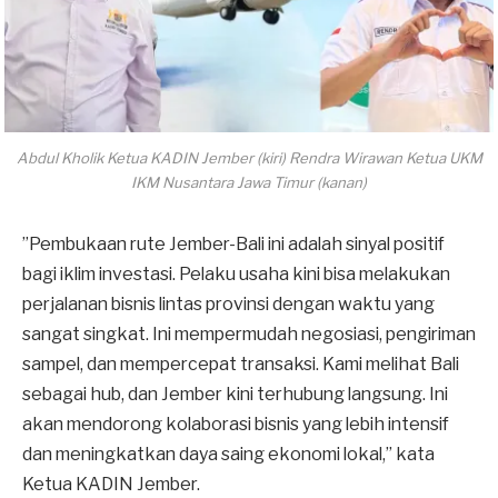
Abdul Kholik Ketua KADIN Jember (kiri) Rendra Wirawan Ketua UKM
IKM Nusantara Jawa Timur (kanan)
​”Pembukaan rute Jember-Bali ini adalah sinyal positif
bagi iklim investasi. Pelaku usaha kini bisa melakukan
perjalanan bisnis lintas provinsi dengan waktu yang
sangat singkat. Ini mempermudah negosiasi, pengiriman
sampel, dan mempercepat transaksi. Kami melihat Bali
sebagai hub, dan Jember kini terhubung langsung. Ini
akan mendorong kolaborasi bisnis yang lebih intensif
dan meningkatkan daya saing ekonomi lokal,” kata
Ketua KADIN Jember.