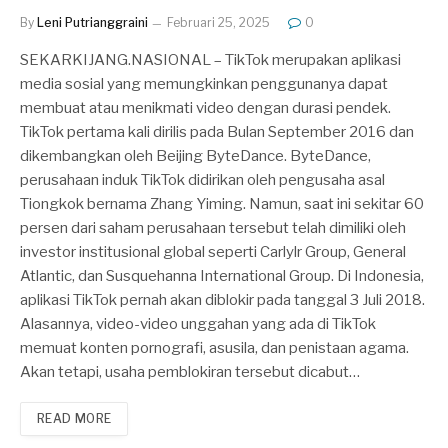
By
Leni Putrianggraini
Februari 25, 2025
0
SEKARKIJANG.NASIONAL – TikTok merupakan aplikasi
media sosial yang memungkinkan penggunanya dapat
membuat atau menikmati video dengan durasi pendek.
TikTok pertama kali dirilis pada Bulan September 2016 dan
dikembangkan oleh Beijing ByteDance. ByteDance,
perusahaan induk TikTok didirikan oleh pengusaha asal
Tiongkok bernama Zhang Yiming. Namun, saat ini sekitar 60
persen dari saham perusahaan tersebut telah dimiliki oleh
investor institusional global seperti Carlylr Group, General
Atlantic, dan Susquehanna International Group. Di Indonesia,
aplikasi TikTok pernah akan diblokir pada tanggal 3 Juli 2018.
Alasannya, video-video unggahan yang ada di TikTok
memuat konten pornografi, asusila, dan penistaan agama.
Akan tetapi, usaha pemblokiran tersebut dicabut…
READ MORE